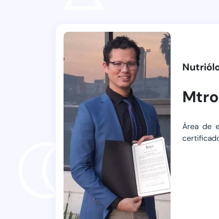
Nutriól
Mtro
Área de e
certificad